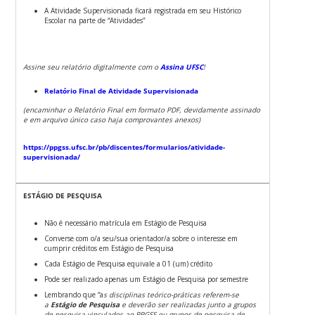
A Atividade Supervisionada ficará registrada em seu Histórico
Escolar na parte de “Atividades”
Assine seu relatório digitalmente com o
Assina UFSC
!
Relatório Final de Atividade Supervisionada
(encaminhar o Relatório Final em formato PDF, devidamente assinado
e em arquivo único caso haja comprovantes anexos)
https://ppgss.ufsc.br/pb/discentes/formularios/atividade-
supervisionada/
ESTÁGIO DE PESQUISA
Não é necessário matrícula em Estágio de Pesquisa
Converse com o/a seu/sua orientador/a sobre o interesse em
cumprir créditos em Estágio de Pesquisa
Cada Estágio de Pesquisa equivale a 01 (um) crédito
Pode ser realizado apenas um Estágio de Pesquisa por semestre
Lembrando que “a
s disciplinas teórico-práticas referem-se
a
Estágio de Pesquisa
e deverão ser realizadas junto a grupos
de pesquisa vinculados ao PPGSS ou grupos de pesquisa de