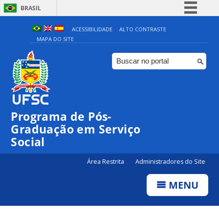
BRASIL
Simplifique!
ACESSIBILIDADE
ALTO CONTRASTE
MAPA DO SITE
Comunica BR
Participe
Acesso à informação
Legislação
Canais
Programa de Pós-
Graduação em Serviço
Social
Área Restrita
Administradores do Site
MENU