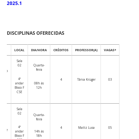
2025.1
DISCIPLINAS OFERECIDAS
LINA
LOCAL
DIA/HORA
CRÉDITOS
PROFESSOR(A)
VAGAS*
Sala
02
Quarta-
feira
mento
ão de
4º
mas e
4
Tânia Krüger
03
andar
08h às
tos
Bloco F
12h
is
CSE
Sala
02
Quarta-
feira
lho
l:
4º
4
Mailiz Lusa
05
tos e
andar
14h às
ciais
Bloco F
18h