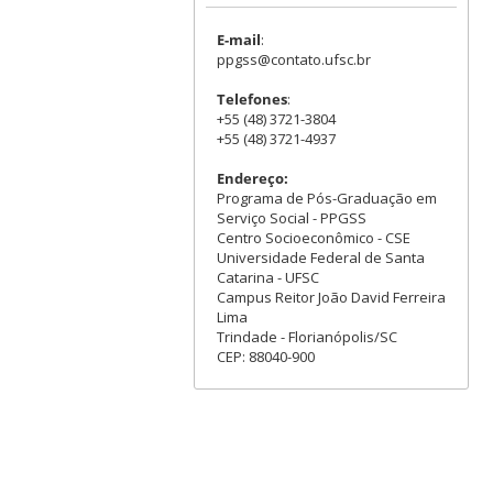
E-mail
:
ppgss@contato.ufsc.br
Telefones
:
+55 (48) 3721-3804
+55 (48) 3721-4937
Endereço:
Programa de Pós-Graduação em
Serviço Social - PPGSS
Centro Socioeconômico - CSE
Universidade Federal de Santa
Catarina - UFSC
Campus Reitor João David Ferreira
Lima
Trindade - Florianópolis/SC
CEP: 88040-900