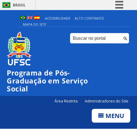
BRASIL
Simplifique!
ACESSIBILIDADE
ALTO CONTRASTE
MAPA DO SITE
Comunica BR
Participe
Acesso à informação
Legislação
Canais
Programa de Pós-
Graduação em Serviço
Social
Área Restrita
Administradores do Site
MENU