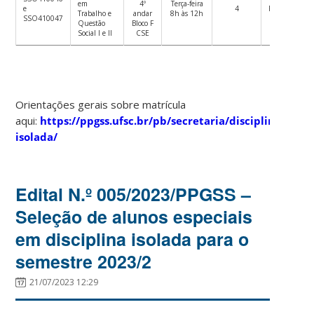
em
4º
Terça-feira
e
4
Ricardo Lara
Trabalho e
andar
8h às 12h
SSO410047
Questão
Bloco F
Social I e II
CSE
Orientações gerais sobre matrícula
aqui:
https://ppgss.ufsc.br/pb/secretaria/disciplina-
isolada/
Edital N.º 005/2023/PPGSS –
Seleção de alunos especiais
em disciplina isolada para o
semestre 2023/2
21/07/2023 12:29