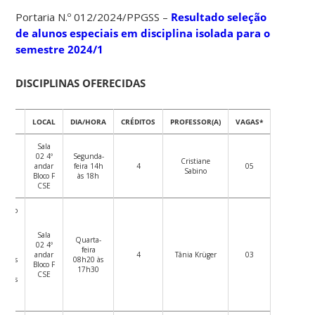
Portaria N.º 012/2024/PPGSS –
Resultado seleção
de alunos especiais em disciplina isolada para o
semestre 2024/1
DISCIPLINAS OFERECIDAS
INA
LOCAL
DIA/HORA
CRÉDITOS
PROFESSOR(A)
VAGAS*
cos
Sala
is em
02 4º
Segunda-
Cristiane
ho e
andar
feira 14h
4
05
Sabino
tão
Bloco F
às 18h
V e V
CSE
mento
ão de
mas e
Sala
tos
Quarta-
02 4º
s |
feira
andar
4
Tânia Krüger
03
entos
08h20 às
Bloco F
os e
17h30
CSE
ógicos
viço
al