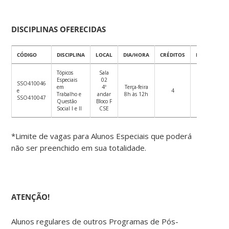
DISCIPLINAS OFERECIDAS
CÓDIGO
DISCIPLINA
LOCAL
DIA/HORA
CRÉDITOS
PROFESSOR(
Tópicos
Sala
Especiais
02
SSO410046
em
4º
Terça-feira
e
4
Ricardo Lara
Trabalho e
andar
8h às 12h
SSO410047
Questão
Bloco F
Social I e II
CSE
*Limite de vagas para Alunos Especiais que poderá
não ser preenchido em sua totalidade.
ATENÇÃO!
Alunos regulares de outros Programas de Pós-