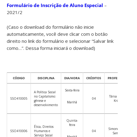
Formulário de Inscrição de Aluno Especial
–
2021/2
(Caso o download do formulário não inicie
automaticamente, você deve clicar com o botão
direito no link do formulário e selecionar “Salvar link
como…”. Dessa forma iniciará o download)
CÓDIGO
DISCIPLINA
DIA/HORA
CRÉDITOS
PROFESSOR/A
Sexta-feira
A Política Social
no Capitalismo:
Tânia Regina
SSO410005
04
gênese e
Krüger
Manhã
desenvolvimento
Quinta-
feira
Ética, Direitos
Simone Sobral
SSO410006
Humanos e
04
Sampaio
Serviço Social
Manhã