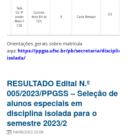
cos
is em
Sala
tos
02 4º
Quinta-
03
I e II
andar
feira 8h às
4
Carla Bressan
e em
Bloco F
12h
ia e
CSE
ude)
Orientações gerais sobre matrícula
aqui:
https://ppgss.ufsc.br/pb/secretaria/disciplina-
isolada/
RESULTADO Edital N.º
005/2023/PPGSS – Seleção de
alunos especiais em
disciplina isolada para o
semestre 2023/2
04/08/2023 23:08