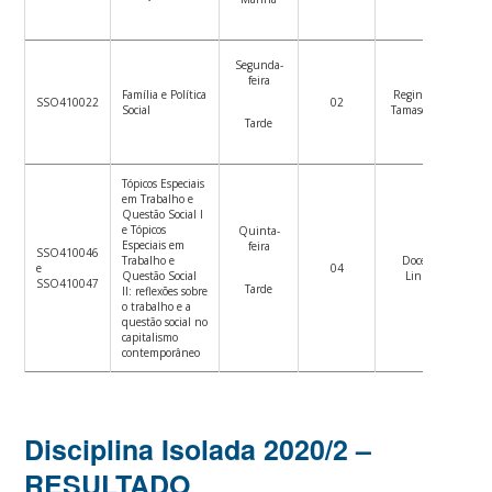
Segunda-
feira
Família e Política
Regina Celia
SSO410022
02
Social
Tamaso Mioto
Tarde
Tópicos Especiais
em Trabalho e
Questão Social I
e Tópicos
Quinta-
Especiais em
feira
SSO410046
Trabalho e
Docentes
e
04
Questão Social
Linha 3
SSO410047
Tarde
II: reflexões sobre
o trabalho e a
questão social no
capitalismo
contemporâneo
Disciplina Isolada 2020/2 –
RESULTADO