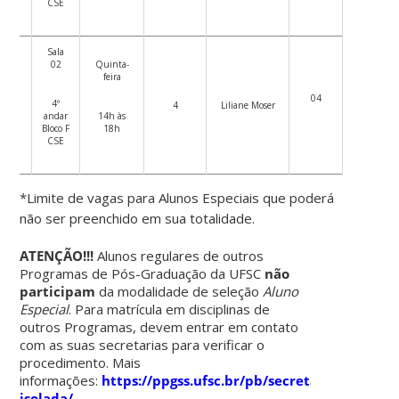
CSE
Sala
02
Quinta-
feira
ia,
04
4º
o e
4
Liliane Moser
andar
14h às
ões
Bloco F
18h
CSE
*Limite de vagas para Alunos Especiais que poderá
não ser preenchido em sua totalidade.
ATENÇÃO!!!
Alunos regulares de outros
Programas de Pós-Graduação da UFSC
não
participam
da modalidade de seleção
Aluno
Especial
. Para matrícula em disciplinas de
outros Programas, devem entrar em contato
com as suas secretarias para verificar o
procedimento. Mais
informações:
https://ppgss.ufsc.br/pb/secretaria/discipli
isolada/