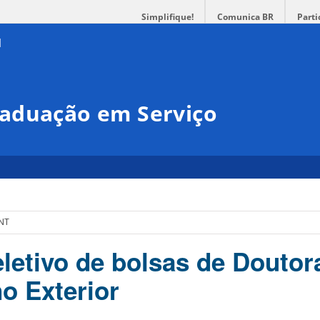
Simplifique!
Comunica BR
Parti
aduação em Serviço
NT
letivo de bolsas de Doutor
o Exterior