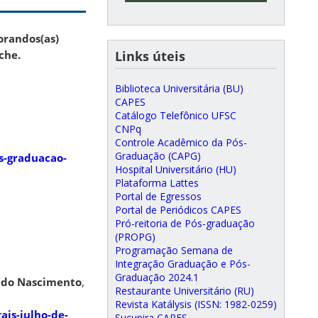
orandos(as)
che.
Links úteis
Biblioteca Universitária (BU)
CAPES
Catálogo Telefônico UFSC
CNPq
Controle Acadêmico da Pós-
Graduação (CAPG)
s-graduacao-
Hospital Universitário (HU)
Plataforma Lattes
Portal de Egressos
Portal de Periódicos CAPES
Pró-reitoria de Pós-graduação
(PROPG)
Programação Semana de
Integração Graduação e Pós-
Graduação 2024.1
s do Nascimento
,
Restaurante Universitário (RU)
Revista Katálysis (ISSN: 1982-0259)
ais-julho-de-
Sucupira CAPES