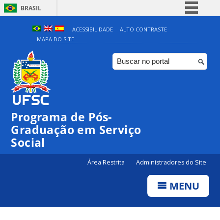
BRASIL
Simplifique!
ACESSIBILIDADE
ALTO CONTRASTE
MAPA DO SITE
Comunica BR
Participe
Acesso à informação
Legislação
Canais
Programa de Pós-
Graduação em Serviço
Social
Área Restrita
Administradores do Site
MENU