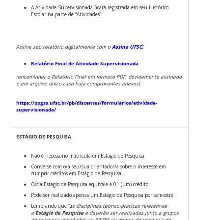
A Atividade Supervisionada ficará registrada em seu Histórico
Escolar na parte de “Atividades”
Assine seu relatório digitalmente com o
Assina UFSC
!
Relatório Final de Atividade Supervisionada
(encaminhar o Relatório Final em formato PDF, devidamente assinado
e em arquivo único caso haja comprovantes anexos)
https://ppgss.ufsc.br/pb/discentes/formularios/atividade-
supervisionada/
ESTÁGIO DE PESQUISA
Não é necessário matrícula em Estágio de Pesquisa
Converse com o/a seu/sua orientador/a sobre o interesse em
cumprir créditos em Estágio de Pesquisa
Cada Estágio de Pesquisa equivale a 01 (um) crédito
Pode ser realizado apenas um Estágio de Pesquisa por semestre
Lembrando que “a
s disciplinas teórico-práticas referem-se
a
Estágio de Pesquisa
e deverão ser realizadas junto a grupos
de pesquisa vinculados ao PPGSS ou grupos de pesquisa de