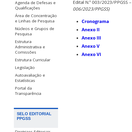
Edital N.º 003/2023/PPGSS 
Agenda de Defesas e
Qualificações
006/2023/PPGSS)
Área de Concentração
e Linhas de Pesquisa
Cronograma
Núcleos e Grupos de
Anexo II
Pesquisa
Anexo III
Estrutura
Anexo V
Administrativa e
Comissões
Anexo VI
Estrutura Curricular
Legislação
Autoavaliação e
Estatísticas
Portal da
Transparência
SELO EDITORIAL
PPGSS
Diretrizes Editoriais