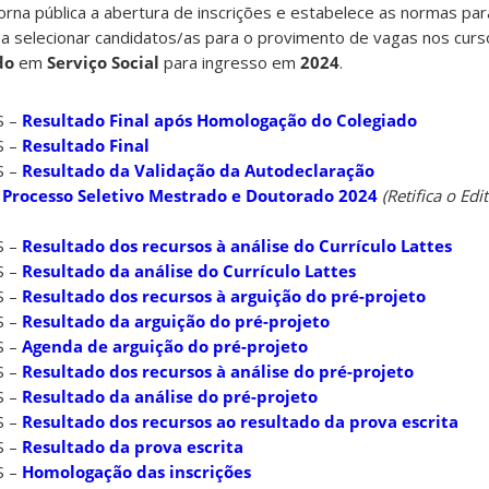
orna pública a abertura de inscrições e estabelece as normas par
 a selecionar candidatos/as para o provimento de vagas nos curs
do
em
Serviço Social
para ingresso em
2024
.
S –
Resultado Final após Homologação do Colegiado
S –
Resultado Final
S –
Resultado da Validação da Autodeclaração
–
Processo Seletivo Mestrado e Doutorado 2024
(Retifica o Edit
S –
Resultado dos recursos à análise do Currículo Lattes
S –
Resultado da análise do Currículo Lattes
S –
Resultado dos recursos à arguição do pré-projeto
S –
Resultado da arguição do pré-projeto
S –
Agenda de arguição do pré-projeto
S –
Resultado dos recursos à análise do pré-projeto
S –
Resultado da análise do pré-projeto
S –
Resultado dos recursos ao resultado da prova escrita
S –
Resultado da prova escrita
S –
Homologação das inscrições