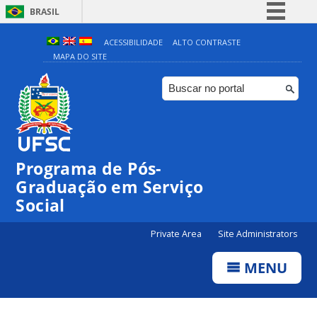
BRASIL
Simplifique!
ACESSIBILIDADE
ALTO CONTRASTE
MAPA DO SITE
Comunica BR
Participe
Acesso à informação
Legislação
Canais
Programa de Pós-
Graduação em Serviço
Social
Private Area
Site Administrators
MENU