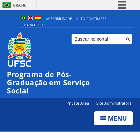
BRASIL
Simplifique!
ACESSIBILIDADE
ALTO CONTRASTE
MAPA DO SITE
Comunica BR
Participe
Acesso à informação
Legislação
Canais
Programa de Pós-
Graduação em Serviço
Social
Private Area
Site Administrators
MENU