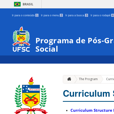
BRASIL
Ir para o conteúdo
1
Ir para o menu
2
Ir para a busca
3
Ir para o rodapé
4
Programa de Pós-Gr
Social
The Program
Curri
Curriculum 
Curriculum Structure 