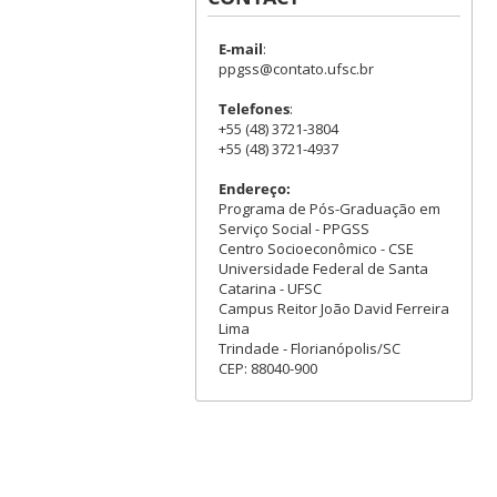
E-mail
:
ppgss@contato.ufsc.br
Telefones
:
+55 (48) 3721-3804
+55 (48) 3721-4937
Endereço:
Programa de Pós-Graduação em
Serviço Social - PPGSS
Centro Socioeconômico - CSE
Universidade Federal de Santa
Catarina - UFSC
Campus Reitor João David Ferreira
Lima
Trindade - Florianópolis/SC
CEP: 88040-900