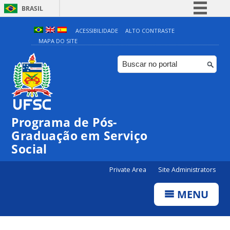
BRASIL
Simplifique!
ACESSIBILIDADE
ALTO CONTRASTE
MAPA DO SITE
Comunica BR
Participe
Acesso à informação
Legislação
Canais
Programa de Pós-
Graduação em Serviço
Social
Private Area
Site Administrators
MENU