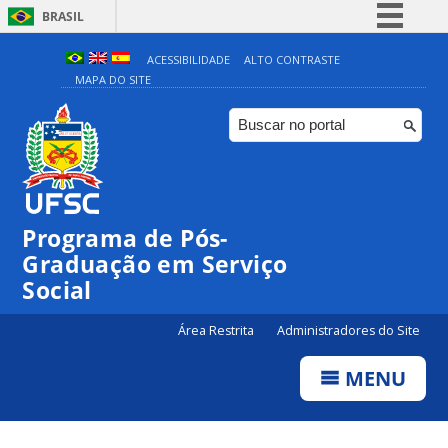
BRASIL
Simplifique!
ACESSIBILIDADE
ALTO CONTRASTE
MAPA DO SITE
Comunica BR
Participe
Acesso à informação
Legislação
Canais
Programa de Pós-
Graduação em Serviço
Social
Área Restrita
Administradores do Site
MENU