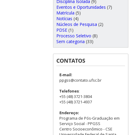
Disciplina Isolada
(9)
Eventos e Oportunidades
(7)
Matrícula
(5)
Notícias
(4)
Núcleos de Pesquisa
(2)
PDSE
(1)
Processo Seletivo
(8)
Sem categoria
(33)
CONTATOS
E-mail
:
ppgss@contato.ufsc.br
Telefones
:
+55 (48) 3721-3804
+55 (48) 3721-4937
Endereço:
Programa de Pós-Graduação em
Serviço Social - PPGSS
Centro Socioeconômico - CSE
Universidade Federal de Santa