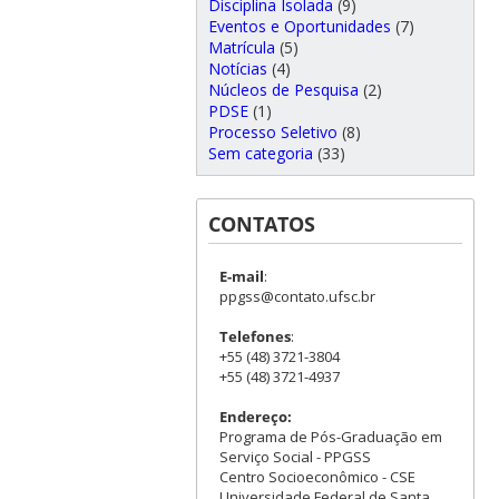
Disciplina Isolada
(9)
Eventos e Oportunidades
(7)
Matrícula
(5)
Notícias
(4)
Núcleos de Pesquisa
(2)
PDSE
(1)
Processo Seletivo
(8)
Sem categoria
(33)
CONTATOS
E-mail
:
ppgss@contato.ufsc.br
Telefones
:
+55 (48) 3721-3804
+55 (48) 3721-4937
Endereço:
Programa de Pós-Graduação em
Serviço Social - PPGSS
Centro Socioeconômico - CSE
Universidade Federal de Santa