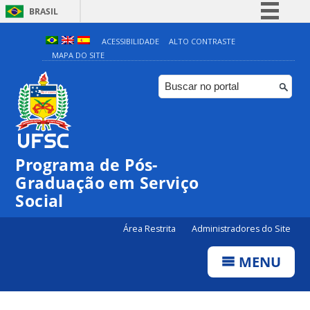
BRASIL
Simplifique!
ACESSIBILIDADE
ALTO CONTRASTE
MAPA DO SITE
Comunica BR
Participe
Acesso à informação
Legislação
Canais
Programa de Pós-
Graduação em Serviço
Social
Área Restrita
Administradores do Site
MENU