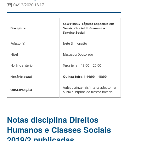
04/12/2020 18:17
SSO410037 Tópicos Especiais em
Disciplina
Serviço Social II: Gramsci e
Serviço Social
Pofessor(a)
Ivete Simionatto
Nível
Mestrado/Doutorado
Horário anterior
Terça-feira | 18:00 – 20:00
Horário atual
Quinta-feira | 14:00 – 18:00
Aulas quinzenais intercaladas com a
OBSERVAÇÃO
outra disciplina do mesmo horário.
Notas disciplina Direitos
Humanos e Classes Sociais
2019/2 publicadas