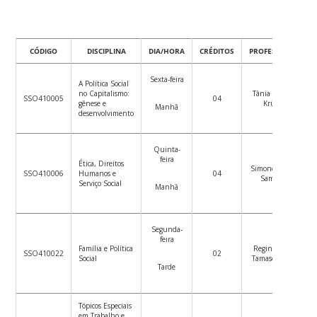
CÓDIGO
DISCIPLINA
DIA/HORA
CRÉDITOS
PROFESSOR/A
Sexta-feira
A Política Social
no Capitalismo:
Tânia Regina
SSO410005
04
gênese e
Krüger
Manhã
desenvolvimento
Quinta-
feira
Ética, Direitos
Simone Sobral
SSO410006
Humanos e
04
Sampaio
Serviço Social
Manhã
Segunda-
feira
Família e Política
Regina Celia
SSO410022
02
Social
Tamaso Mioto
Tarde
Tópicos Especiais
em Trabalho e