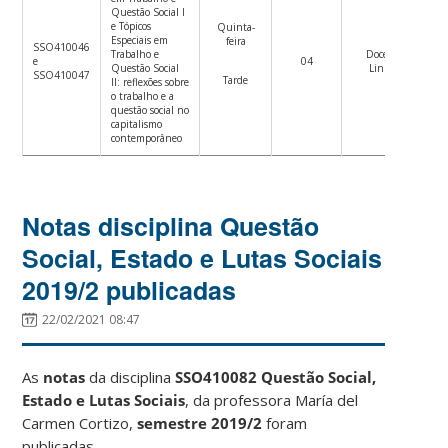
Questão Social I
e Tópicos
Quinta-
Especiais em
feira
SSO410046
Trabalho e
Docentes
e
04
Questão Social
Linha 3
SSO410047
Tarde
II: reflexões sobre
o trabalho e a
questão social no
capitalismo
contemporâneo
Notas disciplina Questão
Social, Estado e Lutas Sociais
2019/2 publicadas
22/02/2021 08:47
As
notas
da disciplina
SSO410082 Questão Social,
Estado e Lutas Sociais
, da professora María del
Carmen Cortizo,
semestre 2019/2
foram
publicadas.