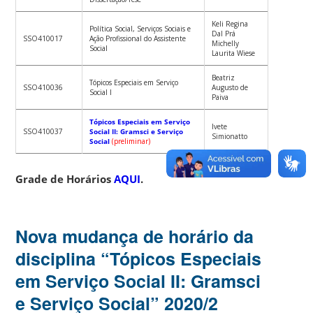
Keli Regina
Política Social, Serviços Sociais e
Dal Prá
SSO410017
Ação Profissional do Assistente
Michelly
Social
Laurita Wiese
Beatriz
Tópicos Especiais em Serviço
SSO410036
Augusto de
Social I
Paiva
Tópicos Especiais em Serviço
Ivete
SSO410037
Social II: Gramsci e Serviço
Simionatto
Social
(preliminar)
Grade de Horários
AQUI
.
Nova mudança de horário da
disciplina “Tópicos Especiais
em Serviço Social II: Gramsci
e Serviço Social” 2020/2