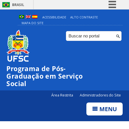
BRASIL
Simplifique!
ACESSIBILIDADE
ALTO CONTRASTE
MAPA DO SITE
Comunica BR
Participe
Acesso à informação
Legislação
Canais
Programa de Pós-
Graduação em Serviço
Social
Área Restrita
Administradores do Site
MENU