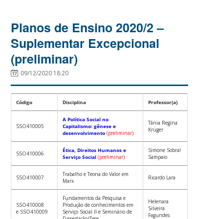
Planos de Ensino 2020/2 –
Suplementar Excepcional
(preliminar)
09/12/2020 18:20
Código
Disciplina
Professor(a)
A Política Social no
Tânia Regina
SSO410005
Capitalismo: gênese e
Krüger
desenvolvimento
(preliminar)
Ética, Direitos Humanos e
Simone Sobral
SSO410006
Serviço Social
(preliminar)
Sampaio
Trabalho e Teoria do Valor em
SSO410007
Ricardo Lara
Marx
Fundamentos da Pesquisa e
Helenara
SSO410008
Produção de conhecimentos em
Silveira
e SSO410009
Serviço Social II e Seminário de
Fagundes
Dissertação/Tese