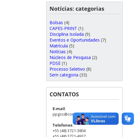
Notícias: categorias
Bolsas
(4)
CAPES-PRINT
(1)
Disciplina Isolada
(9)
Eventos e Oportunidades
(7)
Matrícula
(5)
Notícias
(4)
Núcleos de Pesquisa
(2)
PDSE
(1)
Processo Seletivo
(8)
Sem categoria
(33)
CONTATOS
E-mail
:
ppgss@contato.ufsc.br
Telefones
:
+55 (48) 3721-3804
+55 (48) 3721-4937