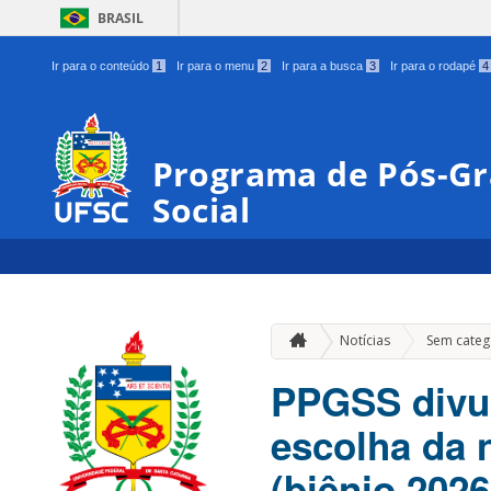
BRASIL
Ir para o conteúdo
1
Ir para o menu
2
Ir para a busca
3
Ir para o rodapé
4
Programa de Pós-Gr
Social
Notícias
Sem categ
PPGSS divul
escolha da 
(biênio 2026