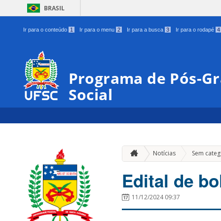
BRASIL
Ir para o conteúdo
1
Ir para o menu
2
Ir para a busca
3
Ir para o rodapé
4
Programa de Pós-Gr
Social
Notícias
Sem categ
Edital de b
11/12/2024 09:37