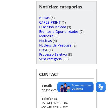
Notícias: categorias
Bolsas
(4)
CAPES-PRINT
(1)
Disciplina Isolada
(9)
Eventos e Oportunidades
(7)
Matrícula
(5)
Notícias
(4)
Núcleos de Pesquisa
(2)
PDSE
(1)
Processo Seletivo
(8)
Sem categoria
(33)
CONTACT
E-mail
:
ppgss@contato.ufsc.br
Telefones
:
+55 (48) 3721-3804
+55 (48) 3721-4937